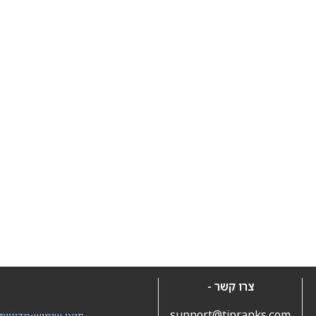
צרו קשר -
support@tipranks.com
תנאי שימוש
•
מדיניות