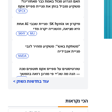
האם הגרוע מכול באמת כבר מאחורינו?
משקיע מוביל בוחן את מניית ספייס אקס
SPCX
מיקרון או SK hynix: מניית שבבי AI אחת
היא מציאה, והשנייה יקרה מדי
SKHY
MU
"משחקת באש": משקיע מזהיר לגבי
מניית אנבידיה
NVDA
שורטיסטים על ספייס אקס חוטפים מכה
— הנה מה שג'יי פי מורגן רואה בהמשך
SPCX
עוד בחדשות השוק >
עסקת קורסור של ספייס אקס בשווי 60
מיליארד דולר עשויה להיסגר כבר בשבוע
הכי נקראות
הבא… אבל המותג Cursor עלול להיעלם
SPCX
PC:CURSO