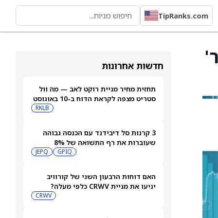
TipRanks.com
 יתר'
חדשות אחרונות
תחזית מחיר מניית רוקט לאב — מה וול
סטריט מצפה לקראת הדוח ב-10 באוגוסט
RKLB
3 קרנות סל דיבידנד עם הכנסה גבוהה
שעוברות את רף התשואה של 8%
JEPQ
GPIQ
האם דוחות הרבעון השני של קורוויב
יניעו את מניית CRWV כלפי מעלה?
CRWV