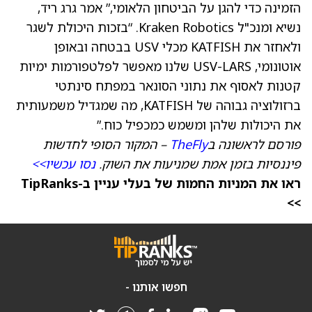
הזמינה כדי להגן על הביטחון הלאומי,” אמר גרג ריד,
נשיא ומנכ"ל Kraken Robotics. “בזכות היכולת לשגר
ולאחזר את KATFISH מכלי USV בבטחה ובאופן
אוטונומי, USV-LARS שלנו מאפשר לפלטפורמות ימיות
קטנות לאסוף את נתוני הסונאר במפתח סינתטי
ברזולוציה גבוהה של KATFISH, מה שמגדיל משמעותית
את היכולות שלהן ומשמש כמכפיל כוח.”
פורסם לראשונה ב
TheFly
– המקור הסופי לחדשות
פיננסיות בזמן אמת שמניעות את השוק.
נסו עכשיו>>
ראו את המניות החמות של בעלי עניין ב-TipRanks
>>
חפשו אותנו -