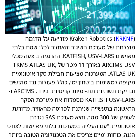
KRKNF
Kraken Robotics (
) מודיעה על הדגמה
מוצלחת של מערכת השיגור והאחזור לכלי שטח בלתי
מאוישים KATFISH, USV-LARS. ההדגמה בוצעה מכלי
ARCIMS USV באורך 11 מטר של TKMS ATLAS UK,
ATLAS UK. המערכות מציעות חבילת סקר אוטונומית
מקיפה למשימות ביטחון ימי, כולל פעולות נגד מוקשים
ובדיקת תשתיות תת-ימיות קריטיות. ביחד, ARCIMS ו-
KATFISH USV-LARS מספקות את מערכת הסקר
הראשונה בתעשייה שניתנת לפריסה מהאוויר, מדורגת
לעומק של 300 מטר, והיא מערכת SAS נגררת
אוטונומית. “עם העלייה במערכות בלתי מאוישות לצורכי
הגנה, כוחות ימיים צריכים את הטכנולוגיה הטובה ביותר