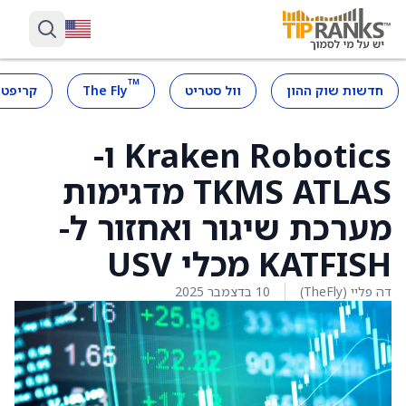
™
חדשות שוק ההון
וול סטריט
The Fly
קריפטו
Kraken Robotics ו-
TKMS ATLAS מדגימות
מערכת שיגור ואחזור ל-
KATFISH מכלי USV
דה פליי (TheFly)
10 בדצמבר 2025