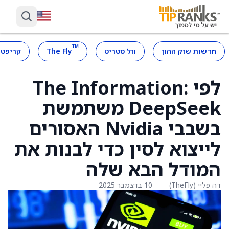
™
חדשות שוק ההון
וול סטריט
The Fly
קריפטו
לפי The Information:
DeepSeek משתמשת
בשבבי Nvidia האסורים
לייצוא לסין כדי לבנות את
המודל הבא שלה
דה פליי (TheFly)
10 בדצמבר 2025