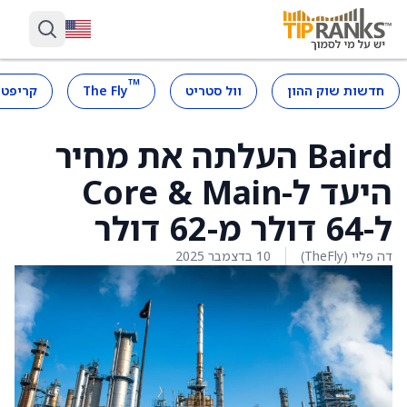
™
חדשות שוק ההון
וול סטריט
The Fly
קריפטו
Baird העלתה את מחיר
היעד ל-Core & Main
ל-64 דולר מ-62 דולר
דה פליי (TheFly)
10 בדצמבר 2025