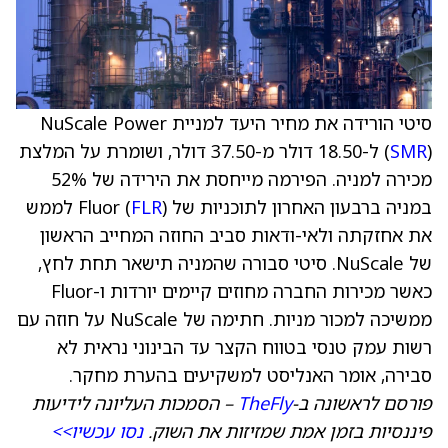
סיטי הורידה את מחיר היעד למניית NuScale Power
SMR
(
) ל-18.50 דולר מ-37.50 דולר, ושומרת על המלצת
מכירה למניה. הפירמה מייחסת את הירידה של 52%
במניה ברבעון האחרון לתוכניות של Fluor (
FLR
) לממש
את אחזקתה ולאי-ודאות סביב החוזה המחייב הראשון
של NuScale. סיטי סבורה שהמניה תישאר תחת לחץ,
כאשר מכירות החברה מחוזים קיימים יורדות ו-Fluor
ממשיכה למכור מניות. חתימה של NuScale על חוזה עם
רשות עמק טנסי בטווח הקצר עד הבינוני נראית לא
סבירה, אומר האנליסט למשקיעים בהערת מחקר.
פורסם לראשונה ב-
TheFly
– הסמכות העליונה לידיעות
פיננסיות בזמן אמת שמזיזות את השוק.
נסו עכשיו>>