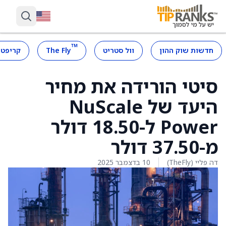
™
חדשות שוק ההון
וול סטריט
The Fly
קריפטו
סיטי הורידה את מחיר
היעד של NuScale
Power ל-18.50 דולר
מ-37.50 דולר
דה פליי (TheFly)
10 בדצמבר 2025