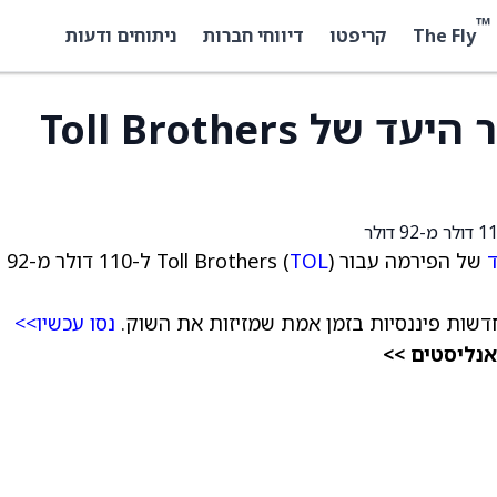
™
The Fly
קריפטו
דיווחי חברות
ניתוחים ודעות
ברקליס העלה את מחיר היעד של Toll Brothers
ד
של הפירמה עבור Toll Brothers (
TOL
) ל-110 דולר מ-92
שות פיננסיות בזמן אמת שמזיזות את השוק.
נסו עכשיו>>
אנליסטים >>