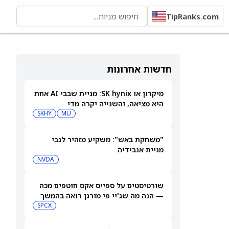
TipRanks.com
חדשות אחרונות
מיקרון או SK hynix: מניית שבבי AI אחת
היא מציאה, והשנייה יקרה מדי
SKHY
MU
"משחקת באש": משקיע מזהיר לגבי
מניית אנבידיה
NVDA
שורטיסטים על ספייס אקס חוטפים מכה
— הנה מה שג'יי פי מורגן רואה בהמשך
SPCX