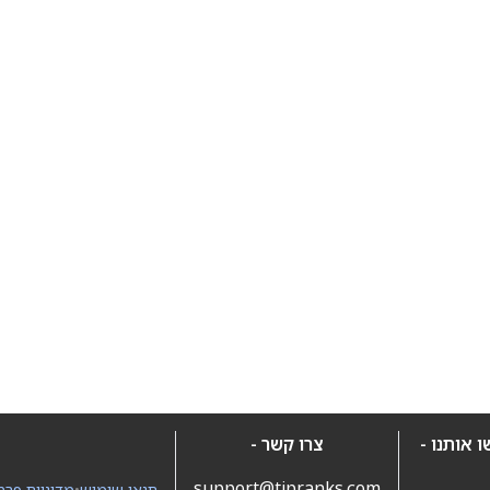
 אותנו -
צרו קשר -
support@tipranks.com
תנאי שימוש
•
מדיניות פרט