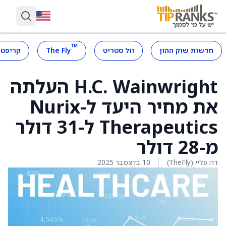
™
חדשות שוק ההון
וול סטריט
The Fly
קריפטו
H.C. Wainwright העלתה
את מחיר היעד ל-Nurix
Therapeutics ל-31 דולר
מ-28 דולר
דה פליי (TheFly)
10 בדצמבר 2025