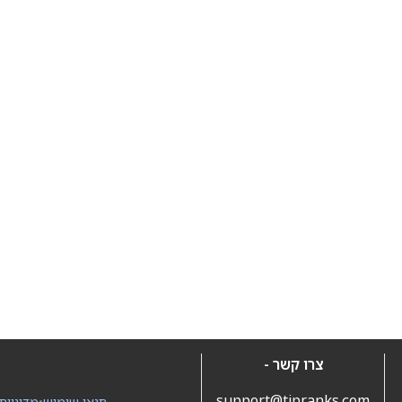
צרו קשר -
support@tipranks.com
תנאי שימוש
•
מדיניות