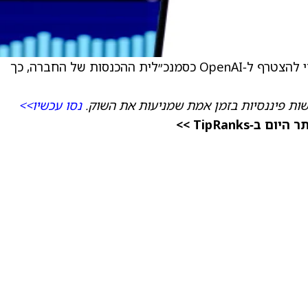
מנכ״לית Slack דניס דרסר עוזבת את החברה כדי להצטרף ל‑OpenAI כסמנכ״לית ההכנסות של החברה, כך
ות פיננסיות בזמן אמת שמניעות את השוק.
נסו עכשיו>>
TipRanks >>