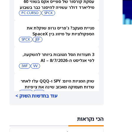
עסקת קורסור של ספייס אקס בשווי 60
מיליארד דולר עשויה להיסגר כבר בשבוע
הבא… אבל המותג Cursor עלול להיעלם
SPCX
PC:CURSO
מניית מעקב? ג'פריס גרופ שוקלת את
הספקולציות על מיזוג בין SpaceX
לטסלה
JEF
SPCX
3 תעודות הסל הטובות ביותר להשקעה,
לפי אנליסט ה-AI – 8/7/2026
IWF
VV
שוק המניות היום: SPY ו-QQQ עלו לאחר
שדוח תעסוקה מאכזב שינה את ציפיות
הריבית
DIA
QQQ
עוד בחדשות השוק >
מניות מחשוב קוונטי מזנקות כשוושינגטון
בוחנת הגדלת המימון ב-68%
הכי נקראות
QBTS
IONQ