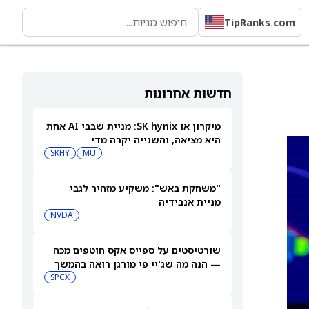
TipRanks.com
חדשות אחרונות
מיקרון או SK hynix: מניית שבבי AI אחת
היא מציאה, והשנייה יקרה מדי
SKHY
MU
"משחקת באש": משקיע מזהיר לגבי
מניית אנבידיה
NVDA
שורטיסטים על ספייס אקס חוטפים מכה
— הנה מה שג'יי פי מורגן רואה בהמשך
SPCX