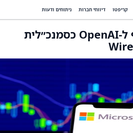
קריפטו
דיווחי חברות
ניתוחים ודעות
מנכ״לית Slack תצטרף ל‑OpenAI כסמנכ״לית