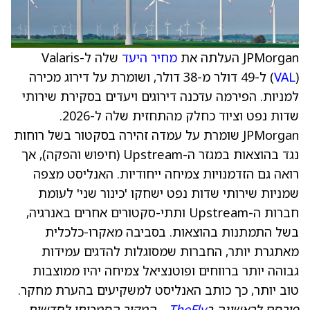
JPMorgan העלתה את
מחיר היעד
שלה ל-Valaris
VAL
(
) ל-49 דולר מ-38 דולר, ושומרת על דירוג מכירה
למניות. הפירמה עדכנה דירוגים ויעדים בסקירת שירותי
שדות נפט וציוד כחלק מהתחזית שלה ל-2026.
JPMorgan שומרת על עמדה זהירה בסקטור בשל רוחות
נגד בהוצאות במגזר ה-Upstream (חיפוש והפקה), אך
רואה גם הזדמנויות צמיחה ייחודיות. האנליסט מצפה
שמניות שירותי שדות נפט ישחקו 'כינור שני' לעומת
חברות ה-Upstream ותתי-סקטורים אחרים באנרגיה,
בשל התמתנות בהוצאות. בסביבה מאקרו-כלכלית
מאתגרת יותר, החברות שמסוגלות להדגים עמידות
גבוהה יותר ברווחים ופוטנציאל צמיחה יהיו ממוצבות
טוב יותר, כך כותב האנליסט למשקיעים בהערת מחקר.
פורסם לראשונה ב
TheFly
– המקור הסמכותי לחדשות