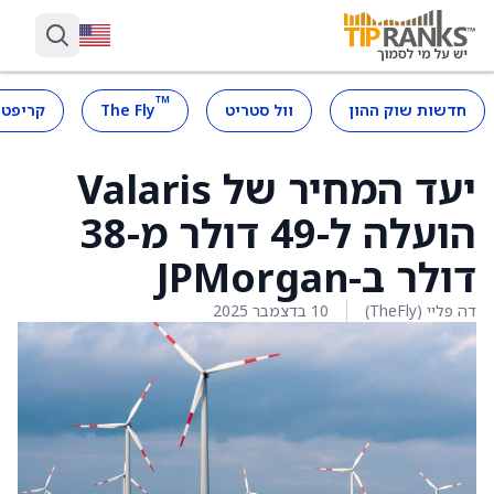
™
חדשות שוק ההון
וול סטריט
The Fly
קריפטו
יעד המחיר של Valaris
הועלה ל-49 דולר מ-38
דולר ב-JPMorgan
דה פליי (TheFly)
10 בדצמבר 2025