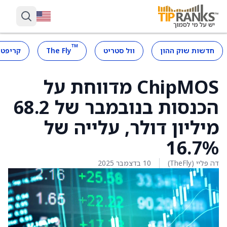
™
חדשות שוק ההון
וול סטריט
The Fly
קריפטו
ChipMOS מדווחת על
הכנסות בנובמבר של 68.2
מיליון דולר, עלייה של
16.7%
דה פליי (TheFly)
10 בדצמבר 2025