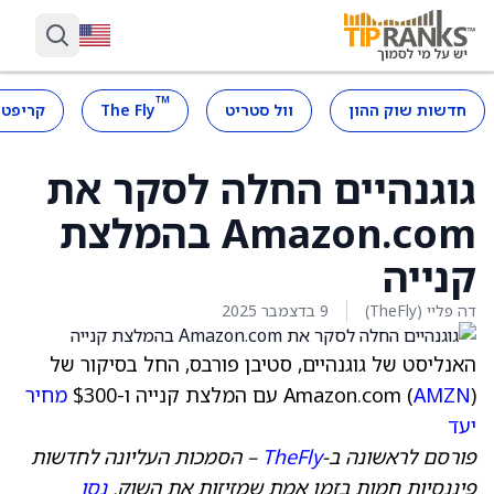
™
חדשות שוק ההון
וול סטריט
The Fly
קריפטו
גוגנהיים החלה לסקר את
Amazon.com בהמלצת
קנייה
דה פליי (TheFly)
9 בדצמבר 2025
האנליסט של גוגנהיים, סטיבן פורבס, החל בסיקור של
) עם המלצת קנייה ו-$300
AMZN
Amazon.com (
מחיר
יעד
פורסם לראשונה ב-
TheFly
– הסמכות העליונה לחדשות
פיננסיות חמות בזמן אמת שמזיזות את השוק.
נסו