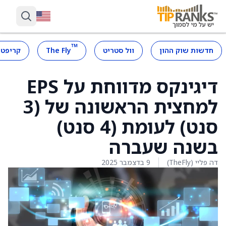
™
חדשות שוק ההון
וול סטריט
The Fly
קריפטו
דיגינקס מדווחת על EPS
למחצית הראשונה של (3
סנט) לעומת (4 סנט)
בשנה שעברה
דה פליי (TheFly)
9 בדצמבר 2025