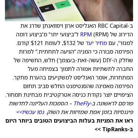
ב-RBC Capital האנליסט ארון ויסוואנתן שדרג את
הדירוג של
RPM
(RPM) ל'ביצועי יתר' מ'ביצוע דומה
למגזר', עם
מחיר יעד
של $132, לעומת $121 קודם.
הפירמה סבורה כי המניה “הגיעה לתחתית.” למרות
שחלק ה-DIY (עשה-זאת-בעצמך) חלש, החשיפה של
החברה לתשתיות אמורה לתמוך בצמיחה מעל
המתחרות, אומר האנליסט למשקיעים בהערת מחקר.
הפירמה מאמינה שהסנטימנט החלש סביב תחום
הציפויים יוצר נקודת כניסה אטרקטיבית מבחינת תמחור.
פורסם לראשונה ב-
TheFly
– הסמכות העליונה לחדשות
פיננסיות בזמן אמת שמזיזות את השוק.
נסו עכשיו>>
ראו את המניות בעלות הביצועים הטובים ביותר היום
ב-TipRanks >>