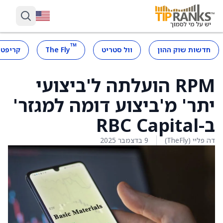
™
חדשות שוק ההון
וול סטריט
The Fly
קריפטו
RPM הועלתה ל'ביצועי
יתר' מ'ביצוע דומה למגזר'
ב-RBC Capital
דה פליי (TheFly)
9 בדצמבר 2025