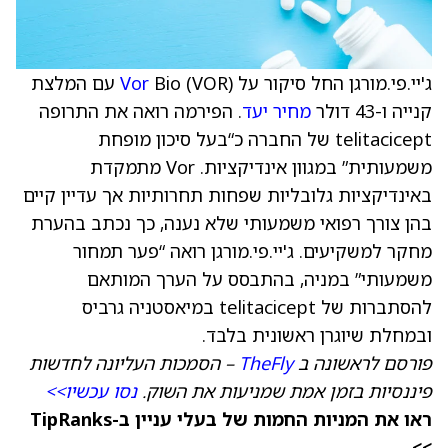
ג'יי.פי.מורגן החל סיקור על
Vor
Bio (VOR) עם המלצת
קנייה ו-43 דולר
מחיר יעד
. הפירמה רואה את התרופה
telitacicept של החברה כ“בעל סיכון מופחת
משמעותית” במגוון אינדיקציות. Vor מתמקדת
באינדיקציות גלובליות שפחות תחרותיות אך עדיין קיים
בהן צורך רפואי משמעותי שלא נענה, כך נכתב בהערת
מחקר למשקיעים. ג'יי.פי.מורגן רואה “פער תמחור
משמעותי” במניה, בהתבסס על הערך המותאם
להסתברות של telitacicept במיאסטניה גרביס
ובמחלת שיוגרן ראשונית בלבד.
פורסם לראשונה ב
TheFly
– הסמכות העליונה לחדשות
פיננסיות בזמן אמת שמניעות את השוק.
נסו עכשיו>>
ראו את המניות החמות של בעלי עניין ב-TipRanks
>>