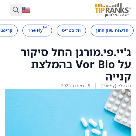
™
חדשות שוק ההון
וול סטריט
The Fly
קריפטו
ג'יי.פי.מורגן החל סיקור
על Vor Bio בהמלצת
קנייה
דה פליי (TheFly)
9 בדצמבר 2025