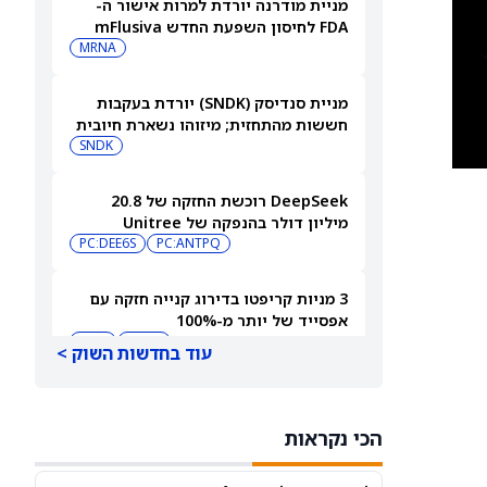
מניית מודרנה יורדת למרות אישור ה-
FDA לחיסון השפעת החדש mFlusiva
MRNA
מניית סנדיסק (SNDK) יורדת בעקבות
חששות מהתחזית; מיזוהו נשארת חיובית
אך מורידה את מחיר היעד
SNDK
DeepSeek רוכשת החזקה של 20.8
מיליון דולר בהנפקה של Unitree
PC:ANTPQ
PC:DEE6S
וחותמת על שותפות AI בתחום הרובוטים
ההומנואידיים
3 מניות קריפטו בדירוג קנייה חזקה עם
אפסייד של יותר מ-100%
HIVE
BTDR
עוד בחדשות השוק >
האם מניית רוקו תזנק או תיסוג אחרי
הדוחות?
הכי נקראות
ROKU