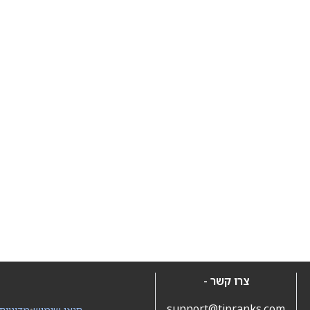
צרו קשר -
support@tipranks.com
תנאי שימוש
•
מדיניות