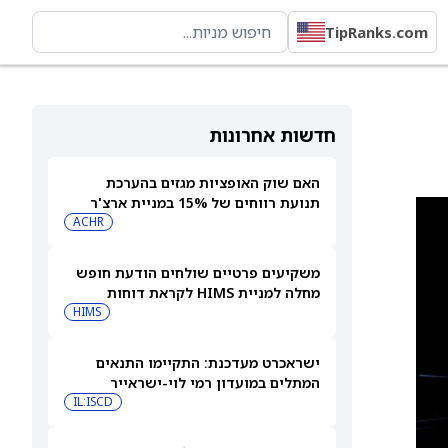
TipRanks.com
חדשות אחרונות
האם שוק האופציות מגזים בהערכת
תנועת רווחים של 15% במניית ארצ'ר
אבייישן (ארצ'ר אביאיישן)?
ACHR
משקיעים פרטיים שולחים הודעת חופש
מחלה למניית HIMS לקראת דוחות
הרבעון השני
HIMS
ישראכרט מעדכנת: התקיימו התנאים
המתלים במועדון רמי לוי-ישראייר
IL:ISCD