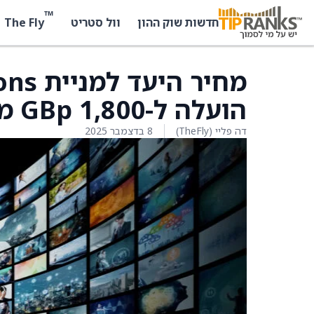
™
The Fly
חדשות שוק ההון
וול סטריט
מחיר 
הועלה ל-1,800 GBp מ-1,750 GBp על ידי ברקליס
דה פליי (TheFly)
8 בדצמבר 2025