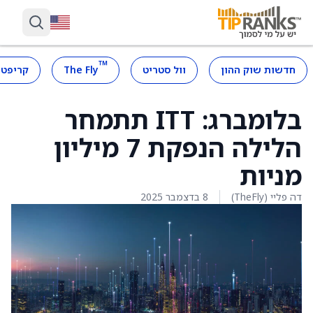
™
חדשות שוק ההון
וול סטריט
The Fly
קריפטו
בלומברג: ITT תתמחר
הלילה הנפקת 7 מיליון
מניות
דה פליי (TheFly)
8 בדצמבר 2025