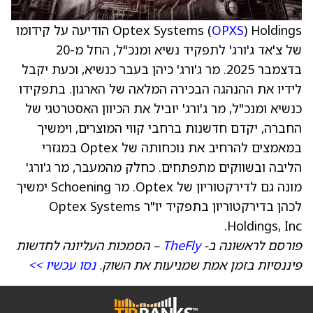
OPXS
Optex Systems (
) Holdings הודיעה על קידומו
של צ'אד ג'ורג' לתפקיד נשיא ומנכ"ל, החל מ-20
בדצמבר 2025. מר ג'ורג' כיהן בעבר כנשיא, וכעת יקבל
לידיו את ההנהגה הבכירה המלאה של הארגון. בתפקידו
כנשיא ומנכ"ל, מר ג'ורג' יוביל את הכיוון האסטרטגי של
החברה, יקדם חדשנות ברחבי קווי המוצרים, וימשיך
במאמצים להרחיב את נוכחותה של Optex במגזרי
הליבה ובשווקים מתפתחים. כחלק מהמעבר, מר ג'ורג'
מונה גם לדירקטוריון של Optex. מר Schoening ימשיך
לכהן בדירקטוריון בתפקיד יו"ר Optex Systems
Holdings, Inc.
פורסם לראשונה ב-
TheFly
– הסמכות העליונה לחדשות
פיננסיות בזמן אמת שמניעות את השוק.
נסו עכשיו >>