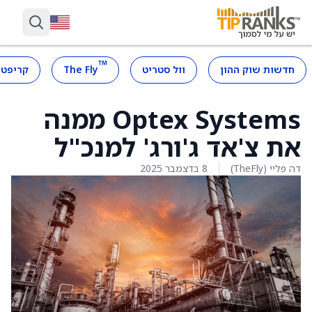
™
חדשות שוק ההון
וול סטריט
The Fly
קריפטו
Optex Systems ממנה
את צ'אד ג'ורג' למנכ"ל
דה פליי (TheFly)
8 בדצמבר 2025