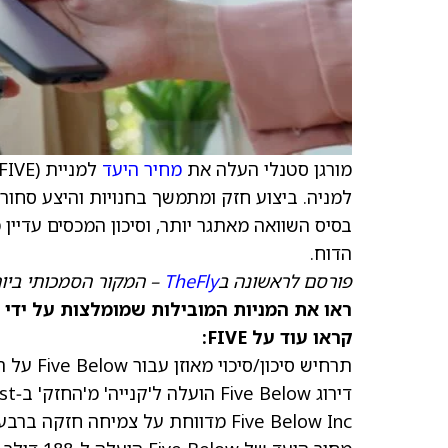
מורגן סטנלי העלה את
מחיר היעד
למניית
למניה. ביצוע חזק ומתמשך בחנויות והיצע סחור
הדוח.
פורסם לראשונה ב
TheFly
– המקור הסמכותי ביו
ראו את המניות המובילות שמומלצות על ידי 
קראו עוד על FIVE:
תרחיש סיכון/סיכוי מאוזן עבור Five Below על רקע מכירות חזקות ולחצי מכסים
דירוג Five Below הועלה ל'קנייה' מ'החזק' ב‑Truist
Five Below Inc מדווחת על צמיחה חזקה ברבעון השלישי ותחזית אופטימית