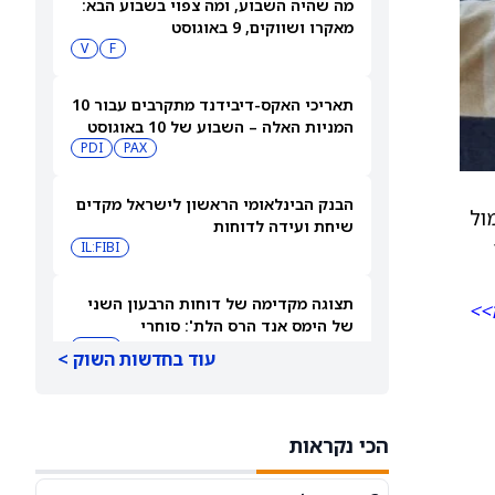
מה שהיה השבוע, ומה צפוי בשבוע הבא:
מאקרו ושווקים, 9 באוגוסט
V
F
תאריכי האקס-דיבידנד מתקרבים עבור 10
המניות האלה – השבוע של 10 באוגוסט
PDI
PAX
2026
הבנק הבינלאומי הראשון לישראל מקדים
ול
שיחת ועידה לדוחות
IL:FIBI
תצוגה מקדימה של דוחות הרבעון השני
>>
של הימס אנד הרס הלת': סוחרי
האופציות נערכים לתנועה של 14.5%
HIMS
עוד בחדשות השוק >
במניית HIMS
תחזית מחיר מניית Rocket Lab Usa —
מה וול סטריט מצפה לקראת הדוח ב-10
הכי נקראות
באוגוסט
RKLB