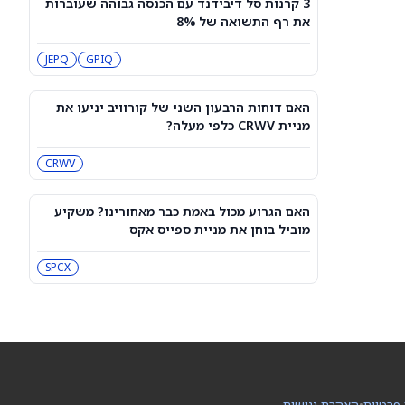
3 קרנות סל דיבידנד עם הכנסה גבוהה שעוברות
3 קרנות סל דיבידנד עם הכנסה גבוהה
את רף התשואה של 8%
שעוברות את רף התשואה של 8%
JEPQ
GPIQ
JEPQ
GPIQ
האם דוחות הרבעון השני של קורוויב
יניעו את מניית CRWV כלפי מעלה?
האם דוחות הרבעון השני של קורוויב יניעו את
CRWV
מניית CRWV כלפי מעלה?
CRWV
האם הגרוע מכול באמת כבר מאחורינו?
משקיע מוביל בוחן את מניית ספייס אקס
SPCX
האם הגרוע מכול באמת כבר מאחורינו? משקיע
מוביל בוחן את מניית ספייס אקס
מיקרון או SK hynix: מניית שבבי AI אחת
היא מציאה, והשנייה יקרה מדי
SPCX
SKHY
MU
"משחקת באש": משקיע מזהיר לגבי
מניית אנבידיה
NVDA
 פרטיות
•
הצהרת נגישות