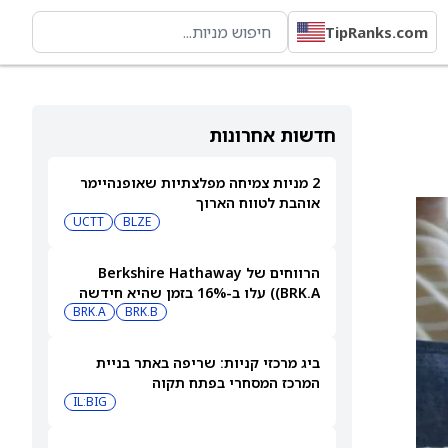
TipRanks.com
חדשות אחרונות
2 מניות צמיחה מפלצתיות שאופנהיימר
אוהבת לטווח הארוך
UCTT
BLZE
הרווחים של Berkshire Hathaway
(BRK.A) עלו ב-16% בזמן שהיא חידשה
BRK.B
רכישות עצמיות בהיקף של 4.5 מיליארד
BRK.A
דולר
ביג מרכזי קניות: שריפה באתר בניית
המרכז המסחרי בפתח תקוה
IL:BIG