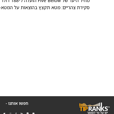
מחיר היעד של Five Below הועלה ל-188 דולר מ-162 דולר בגולדמן זאקס
סקירת צהריים: מטא תקצץ בהוצאות על המטא-וורס, Salesforce מכה את התחזיות ברבעו
חפשו אותנו -