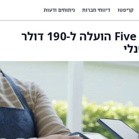
קריפטו
דיווחי חברות
ניתוחים ודעות
מחיר היעד של Five Below הועלה ל-190 דולר