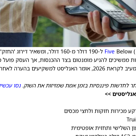
Five
Below (FIVE) ל-190 דולר מ-160 דולר, ומשאיר דירוג 'החזק'
ות ממשיכים להניע מומנטום בצד ההכנסות, אך העסק פועל מ
בסיס השוואה מאתגר יותר, וסיכון המכסים עדיין מעיב לקראת 2026, אומר האנליסט למשקיעים בהערה לאחר
תר לחדשות פיננסיות בזמן אמת שמזיזות את השוק.
נסו עכשיו
אנליסטים >>