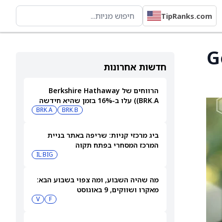
TipRanks.com
ה-Go-Shop
חדשות אחרונות
הרווחים של Berkshire Hathaway
(BRK.A) עלו ב-16% בזמן שהיא חידשה
BRK.B
רכישות עצמיות בהיקף של 4.5 מיליארד
BRK.A
דולר
ביג מרכזי קניות: שריפה באתר בניית
המרכז המסחרי בפתח תקוה
IL:BIG
מה שהיה השבוע, ומה צפוי בשבוע הבא:
מאקרו ושווקים, 9 באוגוסט
V
F