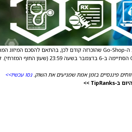
) הודיעה על סיום תקופת ה-Go-Shop שהוכרזה קודם לכן, בהתאם להסכם המיזוג 
). תקופת ה-Go-Shop הסתיימה ב-6 בדצמבר בשעה 23:59 (שעון החוף המזרח
וחים פיננסיים בזמן אמת שמניעים את השוק.
נסו עכשיו>>
TipRa >>