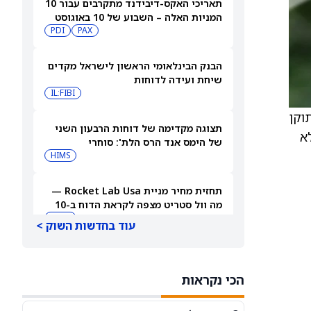
תאריכי האקס-דיבידנד מתקרבים עבור 10
המניות האלה – השבוע של 10 באוגוסט
PDI
PAX
2026
הבנק הבינלאומי הראשון לישראל מקדים
שיחת ועידה לדוחות
IL:FIBI
המתוקן
תצוגה מקדימה של דוחות הרבעון השני
י). לא
של הימס אנד הרס הלת': סוחרי
האופציות נערכים לתנועה של 14.5%
HIMS
במניית HIMS
תחזית מחיר מניית Rocket Lab Usa —
מה וול סטריט מצפה לקראת הדוח ב-10
באוגוסט
RKLB
עוד בחדשות השוק >
3 קרנות סל דיבידנד עם הכנסה גבוהה
שעוברות את רף התשואה של 8%
הכי נקראות
JEPQ
GPIQ