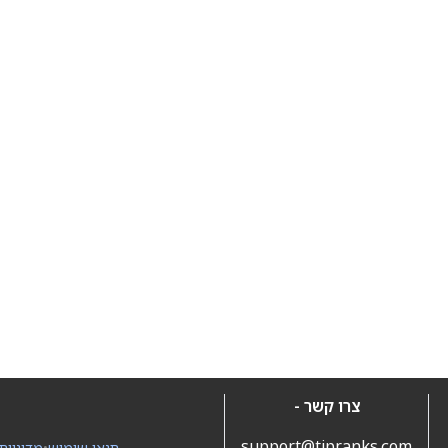
צרו קשר -
support@tipranks.com
תנאי שימוש
•
מדיניות