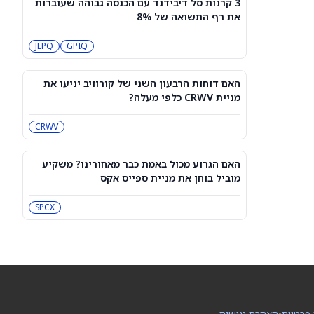
3 קרנות סל דיבידנד עם הכנסה גבוהה שעוברות
האם דוחות הרבעון השני של קורוויב
את רף התשואה של 8%
יניעו את מניית CRWV כלפי מעלה?
CRWV
JEPQ
GPIQ
האם הגרוע מכול באמת כבר מאחורינו?
משקיע מוביל בוחן את מניית ספייס אקס
האם דוחות הרבעון השני של קורוויב יניעו את
SPCX
מניית CRWV כלפי מעלה?
CRWV
מיקרון או SK hynix: מניית שבבי AI אחת
היא מציאה, והשנייה יקרה מדי
SKHY
MU
האם הגרוע מכול באמת כבר מאחורינו? משקיע
מוביל בוחן את מניית ספייס אקס
"משחקת באש": משקיע מזהיר לגבי
מניית אנבידיה
SPCX
NVDA
שורטיסטים על ספייס אקס חוטפים מכה
— הנה מה שג'יי פי מורגן רואה בהמשך
SPCX
 פרטיות
•
הצהרת נגישות