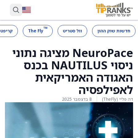
™
חדשות שוק ההון
וול סטריט
The Fly
קריפטו
NeuroPace מציגה נתוני
ניסוי NAUTILUS בכנס
האגודה האמריקאית
לאפילפסיה
דה פליי (TheFly)
8 בדצמבר 2025