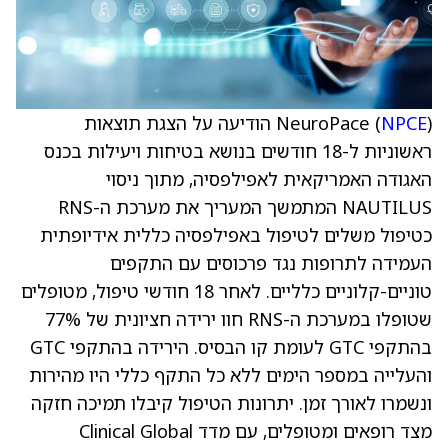
NPCE
NeuroPace (
) הודיעה על הצגת תוצאות
ראשוניות ל-18 חודשים בנושא בטיחות ויעילות בכנס
האגודה האמריקאית לאפילפסיה, מתוך ניסוי
NAUTILUS המתמשך המעריך את מערכת ה-RNS
כטיפול משלים לטיפול באפילפסיה כללית אידיופתית
העמידה לתרופות נגד פרכוסים עם התקפים
טוניים-קלוניים כלליים. לאחר 18 חודשי טיפול, מטופלים
שטופלו במערכת ה-RNS חוו ירידה חציונית של 77%
בהתקפי GTC לעומת קו הבסיס. הירידה בהתקפי GTC
והעלייה במספר הימים ללא כל התקף כללי היו מהירות
ונשמרו לאורך זמן. יתרונות הטיפול קיבלו תמיכה חזקה
מצד רופאים ומטופלים, עם מדד Clinical Global