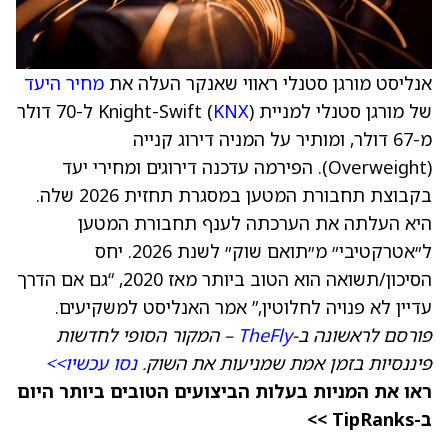
אנליסט מורגן סטנלי ראווי שאנקר העלה את
מחיר היעד
של מורגן סטנלי למניית Knight-Swift (
KNX
) ל-70 דולר
מ-67 דולר, ומותיר על המניה דירוג קנייה
(Overweight). הפירמה עדכנה דירוגים ומחירי יעד
בקבוצת תחבורת המטען במסגרת תחזית 2026 שלה.
היא העלתה את הערכתה לענף תחבורת המטען
ל״אטרקטיבי״ מ״תואם שוק״ לשנת 2026. יחס
הסיכון/תשואה הוא הטוב ביותר מאז 2020, “גם אם הדרך
עדיין לא פנויה לחלוטין,” אמר האנליסט למשקיעים.
פורסם לראשונה ב-
TheFly
– המקור הסופי לחדשות
פיננסיות בזמן אמת שמניעות את השוק.
נסו עכשיו>>
ראו את המניות בעלות הביצועים הטובים ביותר היום
ב-TipRanks >>