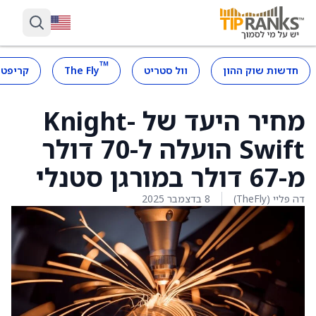
™
חדשות שוק ההון
וול סטריט
The Fly
קריפטו
מחיר היעד של Knight-
Swift הועלה ל-70 דולר
מ-67 דולר במורגן סטנלי
דה פליי (TheFly)
8 בדצמבר 2025