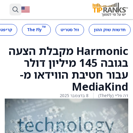
™
חדשות שוק ההון
וול סטריט
The Fly
קריפטו
Harmonic מקבלת הצעה
בגובה 145 מיליון דולר
עבור חטיבת הווידאו מ-
MediaKind
דה פליי (TheFly)
8 בדצמבר 2025