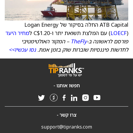
ATB Capital החלה בסיקור של Logan Energy
) עם המלצת תשואת יתר ו-C$1.20 ל
LOECF
(
מחיר היעד
פורסם לראשונה ב-
TheFly
– המקור האולטימטיבי
לחדשות פיננסיות שוברות שוק בזמן אמת.
נסו עכשיו>>
חפשו אותנו -
צרו קשר -
support@tipranks.com