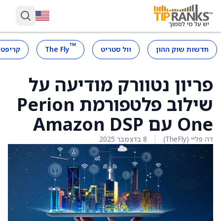
™
חדשות שוק ההון
וול סטריט
The Fly
קריפטו
פריון נטוורק מודיעה על
שילוב פלטפורמת Perion
One עם Amazon DSP
דה פליי (TheFly)
8 בדצמבר 2025