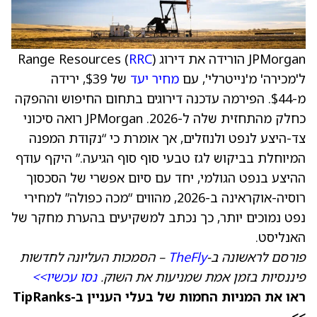
JPMorgan הורידה את דירוג Range Resources (
)
RRC
ל'מכירה' מ'נייטרלי', עם
מחיר יעד
של $39, ירידה
מ-$44. הפירמה עדכנה דירוגים בתחום החיפוש וההפקה
כחלק מהתחזית שלה ל-2026. JPMorgan רואה סיכוני
צד-היצע לנפט ולנוזלים, אך אומרת כי “נקודת המפנה
המיוחלת בביקוש לגז טבעי סוף סוף הגיעה.” היקף עודף
ההיצע בנפט הגולמי, יחד עם סיום אפשרי של הסכסוך
רוסיה-אוקראינה ב-2026, מהווים “מכה כפולה” למחירי
נפט נמוכים יותר, כך נכתב למשקיעים בהערת מחקר של
האנליסט.
פורסם לראשונה ב-
TheFly
– הסמכות העליונה לחדשות
פיננסיות בזמן אמת שמניעות את השוק.
נסו עכשיו>>
ראו את המניות החמות של בעלי העניין ב-TipRanks
>>