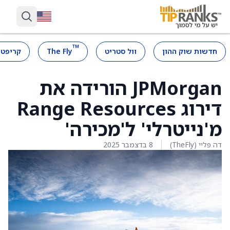
™
חדשות שוק ההון
וול סטריט
The Fly
קריפטו
JPMorgan הורידה את
דירוג Range Resources
מ'נייטרלי' ל'מכירה'
דה פליי (TheFly)
8 בדצמבר 2025