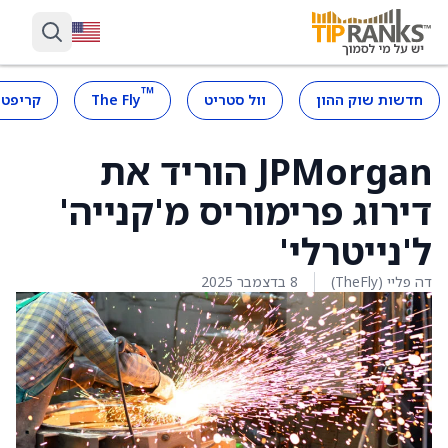
™
חדשות שוק ההון
וול סטריט
The Fly
קריפטו
JPMorgan הוריד את
דירוג פרימוריס מ'קנייה'
ל'נייטרלי'
דה פליי (TheFly)
8 בדצמבר 2025