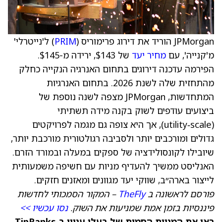
JPMorgan הוריד את דירוג פרימוריס (
PRIM
) ל'נייטרלי'
מ'קנייה', עם
מחיר יעד
של $143, ירידה מ-$145.
הפירמה עדכנה דירוגים בתחום האנרגיה הנקייה כחלק
מהתחזית שלה לשנת 2026. בתחום האנרגיות
המתחדשות, JPMorgan מצפה לשנה נוספת של
ביצועים עודפים לשוק בקנה מידה תשתיתי
(utility‑scale), אך היא צופה גם מגמה לפרויקטים
גדולים ומורכבים יותר ולסביבה רגולטורית מורכבת יותר,
שיובילו לקונסולידציה של ספקים במעלה ובמורד הזרם.
האנליסט ממשיך להעדיף מניות עם חשיפה משמעותית
לייצור בארה״ב, שווקי יעד מגוונים ומאזנים חזקים.
פורסם לראשונה ב
TheFly
– המקור הסמכותי לחדשות
פיננסיות בזמן אמת שמניעות את השוק.
נסו עכשיו >>
ראו את המניות החמות של בעלי עניין ב-TipRanks