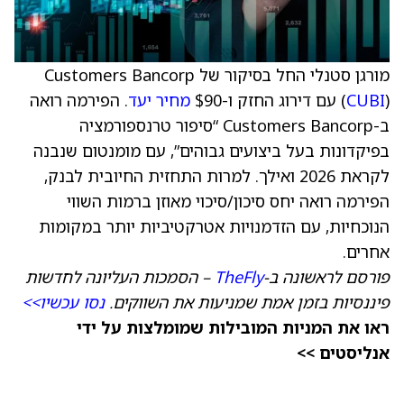
מורגן סטנלי החל בסיקור של Customers Bancorp
) עם דירוג החזק ו-$90
CUBI
(
מחיר יעד
. הפירמה רואה
ב-Customers Bancorp “סיפור טרנספורמציה
בפיקדונות בעל ביצועים גבוהים”, עם מומנטום שנבנה
לקראת 2026 ואילך. למרות התחזית החיובית לבנק,
הפירמה רואה יחס סיכון/סיכוי מאוזן ברמות השווי
הנוכחיות, עם הזדמנויות אטרקטיביות יותר במקומות
אחרים.
פורסם לראשונה ב-
TheFly
– הסמכות העליונה לחדשות
פיננסיות בזמן אמת שמניעות את השווקים.
נסו עכשיו>>
ראו את המניות המובילות שמומלצות על ידי
אנליסטים >>