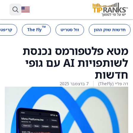
™
חדשות שוק ההון
וול סטריט
The Fly
קריפטו
מטא פלטפורמס נכנסת
לשותפויות AI עם גופי
חדשות
דה פליי (TheFly)
7 בדצמבר 2025