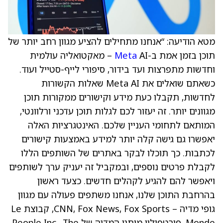
מטא הודיעה: “אנחנו מתחילים להציע מגוון רחב יותר של
תוכן בזמן אמת ב-
Meta
AI – מאקטואליה עולמית
וחדשות מתפרצות ועד בידור, סיפורי לייף-סטייל ועוד.
כשאתם שואלים את Meta AI שאלות הקשורות
לחדשות, תקבלו כעת מידע וקישורים ממקורות תוכן
מגוונים יותר. זה יעזור לכם לגלות תוכן עדכני ורלוונטי,
המותאם לתחומי העניין שלכם. האינטגרציות האלה
יאפשרו גם גישה קלה יותר למידע באמצעות קישורים
לכתבות. כך תוכלו לבקר באתרים של השותפים הללו
לקבלת פרטים נוספים, ובמקביל זה יעניק ערך לשותפים
ויאפשר להם להגיע לקהלים חדשים. כצעד ראשון
בהרחבת התוכן שלנו, אנחנו משתפים פעולה עם מגוון
גופי מדיה – CNN, Fox News, Fox Sports, קבוצת Le
Monde, פורטפוליו מותגי המדיה של People Inc., The