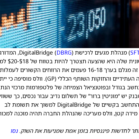
SF
) מנהלת מגעים לרכישת DigitalBridge (
DBRG
), המדורג
תשואת יתר, וולס פארגו אומרת שהתגובה הראשונית של
ומעלה כדי להשלים עסקה. בטווח של $18-$20, זה מגלם בערך 16-18 פעמים את הרווחים הקשורים לעמלות
לאחר חישוב השווי הנוכחי הנקי של דמי ההצלחה העתידיים והחזקות השותף הכללי (GP). וולס מוסיפה 
חשב בגודל ובפוטנציאל הצמיחה של פלטפורמות מרכזי הנתו
וד שלסופטבנק יש “מוניטין ברור” של תשלום נדיב עבור נכסים, כך ששווי
העולה בהרבה על $20 למניה בהחלט אפשרי. בהתחשב בקשיים של DigitalBridge למשוך את תשומת לב
 מידה קטן, וולס מעריכה שהנהלת החברה תהיה מוכנה למכור
תר לחדשות פיננסיות בזמן אמת שמניעות את השוק.
נסו