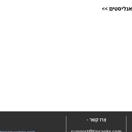
אנליסטים >>
צרו קשר -
support@tipranks.com
תנאי שימוש
•
מדיניות