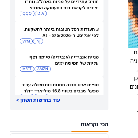
חוזים עתידיים על מניות בארה"ב נותרו
יציבים לקראת דוח התעסוקה המרכזי
QQQ
DIA
3 תעודות הסל הטובות ביותר להשקעה,
לפי אנליסט ה-AI – 8/6/2026
VYM
JNJ
ת
מניית אנבידיה (אנבידיה) סיימה רצף
ה היא שהצעה תצטרך להיות בטווח של $18-$20 למניה
עליות של חמישה ימים
,
MSFT
AMZN
כי ייתכן
ספייס אקס תבנה תחנות כוח משלה עבור
נים
מפעל שבבים בשווי 16.8 מיליארד דולר
SPCX
INTC
עוד בחדשות השוק >
חדשות מיזוגים ורכישות: אדוונסד מיקרו
דיווייסז רוכשת את Taalas כדי לחזק את
הכי נקראות
מהלך ה-AI inference שלה
AMD