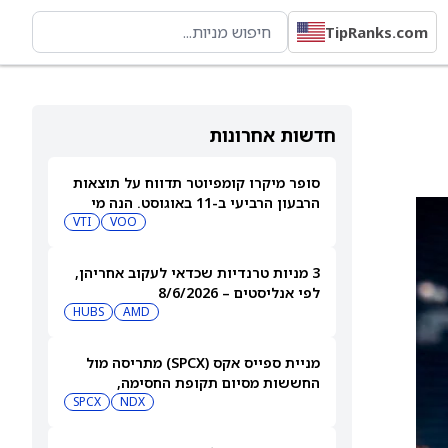
TipRanks.com
חדשות אחרונות
סופר מיקרו קומפיוטר תדווח על תוצאות
הרבעון הרביעי ב-11 באוגוסט. הנה מי
מחזיק במניית SMCI
VOO
VTI
3 מניות טרנדיות שכדאי לעקוב אחריהן,
לפי אנליסטים – 8/6/2026
HUBS
AMD
מניית ספייס אקס (SPCX) מתריסה מול
החששות מסיום תקופת החסימה,
ומטפסת לאחר שחרור 911 מיליון מניות
NDX
SPCX