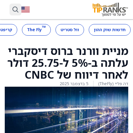
™
חדשות שוק ההון
וול סטריט
The Fly
קריפטו
מניית וורנר ברוס דיסקברי
עלתה ב-5% ל-25.75 דולר
לאחר דיווח של CNBC
דה פליי (TheFly)
5 בדצמבר 2025