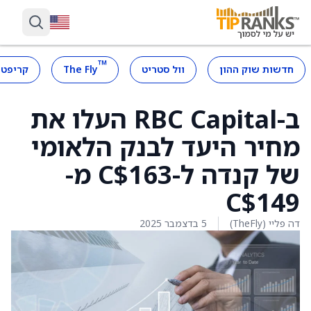
™
חדשות שוק ההון
וול סטריט
The Fly
קריפטו
ב-RBC Capital העלו את
מחיר היעד לבנק הלאומי
של קנדה ל-C$163 מ-
C$149
דה פליי (TheFly)
5 בדצמבר 2025