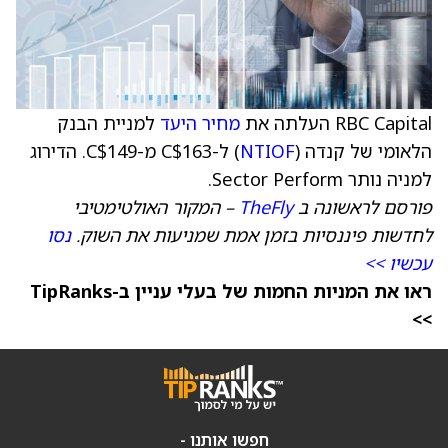
RBC Capital העלתה את
מחיר היעד
למניית הבנק
הלאומי של קנדה (
NTIOF
) ל-C$163 מ-C$149. הדירוג
למניה נותר Sector Perform.
פורסם לראשונה ב
TheFly
– המקור האולטימטיבי
לחדשות פיננסיות בזמן אמת שמניעות את השוק.
נסו
עכשיו >>
ראו את המניות החמות של בעלי עניין ב-TipRanks
>>
חפשו אותנו -