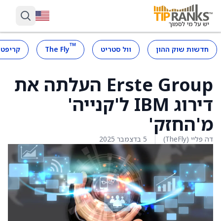
™
חדשות שוק ההון
וול סטריט
The Fly
קריפטו
Erste Group העלתה את
דירוג IBM ל'קנייה'
מ'החזק'
דה פליי (TheFly)
5 בדצמבר 2025