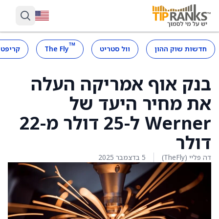
™
חדשות שוק ההון
וול סטריט
The Fly
קריפטו
בנק אוף אמריקה העלה
את מחיר היעד של
Werner ל-25 דולר מ-22
דולר
דה פליי (TheFly)
5 בדצמבר 2025