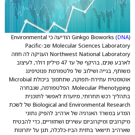
DNA
Ginkgo Bioworks (
) הודיעה כי Environmental
Molecular Sciences Laboratory שב-Pacific
Northwest National Laboratory העניקה לה חוזה
לארבע שנים, בהיקף של עד 47 מיליון דולר, לעיצוב
משותף, בנייה ושילוב של פלטפורמת פנוטיפינג
אוטומטית עתירת-תפוקה, שתתמוך ביכולת Microbial
Molecular Phenotyping. הפלטפורמה, שנבחרה
בתהליך רכש תחרותי, מיועדת לאפשר לתוכנית
Biological and Environmental Research של לשכת
המדע במשרד האנרגיה של ארה״ב להפיק נתוני
מיקרובים ומיקרוביום עשירים ושחזוריים, כדי להבטיח
שארה״ב תישאר בחזית הביו-כלכלה, תגן על יתרונות