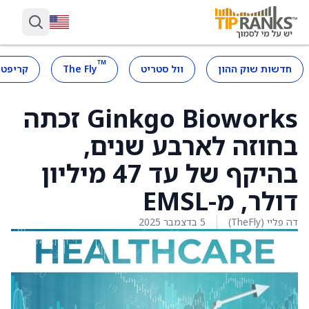
™
חדשות שוק ההון
וול סטריט
The Fly
קריפטו
Ginkgo Bioworks זכתה
בחוזה לארבע שנים,
בהיקף של עד 47 מיליון
דולר, מ-EMSL
דה פליי (TheFly)
5 בדצמבר 2025