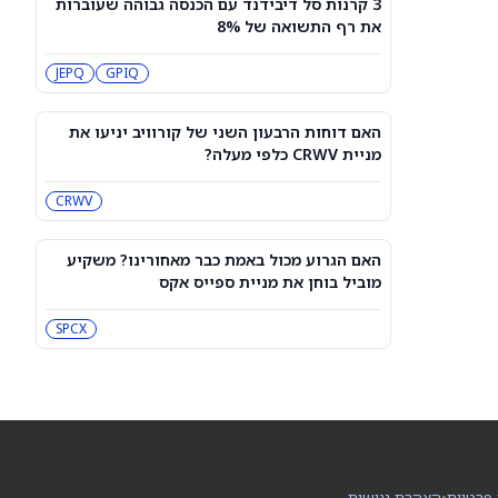
3 קרנות סל דיבידנד עם הכנסה גבוהה שעוברות
האם דוחות הרבעון השני של קורוויב
את רף התשואה של 8%
יניעו את מניית CRWV כלפי מעלה?
CRWV
JEPQ
GPIQ
האם הגרוע מכול באמת כבר מאחורינו?
משקיע מוביל בוחן את מניית ספייס אקס
האם דוחות הרבעון השני של קורוויב יניעו את
SPCX
מניית CRWV כלפי מעלה?
CRWV
מיקרון או SK hynix: מניית שבבי AI אחת
היא מציאה, והשנייה יקרה מדי
SKHY
MU
האם הגרוע מכול באמת כבר מאחורינו? משקיע
מוביל בוחן את מניית ספייס אקס
"משחקת באש": משקיע מזהיר לגבי
מניית אנבידיה
SPCX
NVDA
שורטיסטים על ספייס אקס חוטפים מכה
— הנה מה שג'יי פי מורגן רואה בהמשך
SPCX
 פרטיות
•
הצהרת נגישות