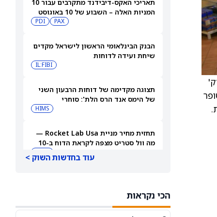
תאריכי האקס-דיבידנד מתקרבים עבור 10
המניות האלה – השבוע של 10 באוגוסט
PDI
PAX
2026
הבנק הבינלאומי הראשון לישראל מקדים
שיחת ועידה לדוחות
IL:FIBI
זק'
תצוגה מקדימה של דוחות הרבעון השני
ופר
של הימס אנד הרס הלת': סוחרי
.
האופציות נערכים לתנועה של 14.5%
HIMS
במניית HIMS
תחזית מחיר מניית Rocket Lab Usa —
מה וול סטריט מצפה לקראת הדוח ב-10
באוגוסט
RKLB
עוד בחדשות השוק >
3 קרנות סל דיבידנד עם הכנסה גבוהה
שעוברות את רף התשואה של 8%
הכי נקראות
JEPQ
GPIQ