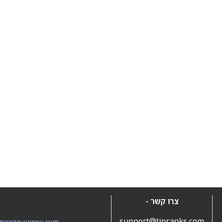
צרו קשר -
support@tipranks.com
תנאי שימוש
•
מדיניות