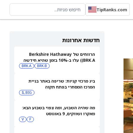
TipRanks.com
חדשות אחרונות
הרווחים של Berkshire Hathaway
(BRK.A) עלו ב-16% בזמן שהיא חידשה
BRK.B
רכישות עצמיות בהיקף של 4.5 מיליארד
BRK.A
דולר
ביג מרכזי קניות: שריפה באתר בניית
המרכז המסחרי בפתח תקוה
IL:BIG
מה שהיה השבוע, ומה צפוי בשבוע הבא:
מאקרו ושווקים, 9 באוגוסט
V
F