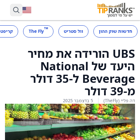
™
חדשות שוק ההון
וול סטריט
The Fly
קריפטו
UBS הורידה את מחיר
היעד של National
Beverage ל-35 דולר
מ-39 דולר
דה פליי (TheFly)
5 בדצמבר 2025