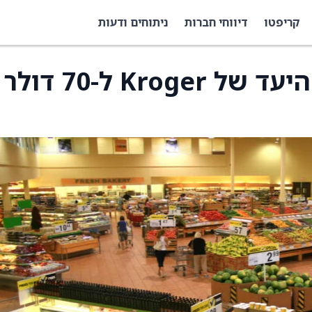
קריפטו
דיווחי חברות
ניתוחים ודעות
UBS הורידה את מחיר היעד של Kroger ל-70 דולר