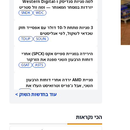
למה מניות סנדיסק ו-Western Digital
יורדות במסחר המאוחר — ומה וול סטריט
צופה בהמשך
WDC
SNDK
3 מניות מתחת ל-10 דולר עם אפסייד חזק
שכדאי לשקול, לפי אנליסטים
TDUP
SOUN
הירידה במניית ספייס אקס (SPCX) אחרי
דוחות הרבעון השני מפנה את הזרקור
ASTS
לקרנות סל חלל עם חשיפה גבוהה
GSAT
מניית AMD ירדה אחרי דוחות הרבעון
השני, אבל ג'פריס וטרואיסט העלו את
מחירי היעד. הנה הסיבה
AMD
עוד בחדשות השוק >
אטסי מקצצת 12% מכוח האדם שלה, אבל
AI וקיצוץ עלויות אינם הסיבה
הכי נקראות
AMZN
WMT