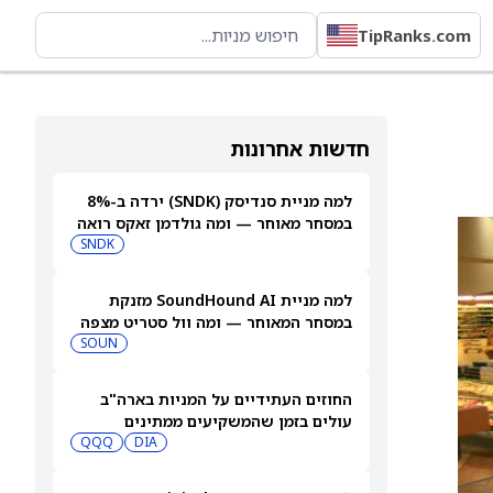
TipRanks.com
חדשות אחרונות
למה מניית סנדיסק (SNDK) ירדה ב-8%
במסחר מאוחר — ומה גולדמן זאקס רואה
בהמשך
SNDK
למה מניית SoundHound AI מזנקת
במסחר המאוחר — ומה וול סטריט מצפה
שיקרה בהמשך
SOUN
החוזים העתידיים על המניות בארה"ב
עולים בזמן שהמשקיעים ממתינים
לדוחות נוספים
DIA
QQQ