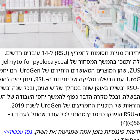
) הודיעה על הענקת יחידות מניות חסומות לתמריץ (RSU) ל-14 עובדים חדשים,
בקשר להעסקתם ב-UroGen. עובדים חדשים אלה יתמכו בהמשך המסחור של Jelmyto for pyelocalyceal
solution ושל ZUSDURI for intravesical solution, שהן המוצרים המאושרים היחידים
גם בהמשך פיתוח צבר המוצרים בפיתוח של UroGen. עם הבשלה וסליקה של יחידות ה-RSU,
עד 32,500 מניות רגילות של UroGen. יחידות ה-RSU יבשילו באופן שווה במהלך שלוש שנים, ובכל שנה יבש
הבשלה, ובכל מקרה הדבר כפוף להמשך יחסי העבודה של הע
עם UroGen. יחידות ה-RSU כפופות לתנאים ולהוראות של תוכנית התמריצים של UroGen לשנת 2019,
ולהודעת מענק ה-RSU ולהסכם מכוחה. יחידות ה-RSU הוענקו כתמריץ מהותי לכל עובד שהחל לעבוד ב-
דשות פיננסיות בזמן אמת שמניעות את השוק.
נסו עכשיו>>