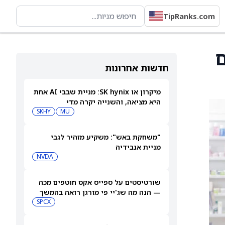
TipRanks.com
ם
חדשות אחרונות
מיקרון או SK hynix: מניית שבבי AI אחת
היא מציאה, והשנייה יקרה מדי
SKHY
MU
"משחקת באש": משקיע מזהיר לגבי
מניית אנבידיה
NVDA
שורטיסטים על ספייס אקס חוטפים מכה
— הנה מה שג'יי פי מורגן רואה בהמשך
SPCX