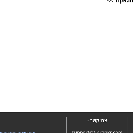
צרו קשר -
support@tipranks.com
תנאי שימוש
•
מדיניות