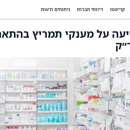
קריפטו
דיווחי חברות
ניתוחים ודעות
UroGen  מודיעה על מענקי תמריץ בהתא
״ק