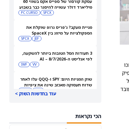
עסקת קורסור של ספייס אקס בשווי 60
מיליארד דולר עשויה להיסגר כבר בשבוע
הבא… אבל המותג Cursor עלול להיעלם
SPCX
PC:CURSO
מניית מעקב? ג'פריס גרופ שוקלת את
הספקולציות על מיזוג בין SpaceX
לטסלה
JEF
SPCX
3 תעודות הסל הטובות ביותר להשקעה,
לפי אנליסט ה-AI – 8/7/2026
 של UroGen. הם יתמכו
IWF
VV
 ניתן יהיה להנפיק
שוק המניות היום: SPY ו-QQQ עלו לאחר
יל
שדוח תעסוקה מאכזב שינה את ציפיות
ובד
הריבית
DIA
QQQ
עוד בחדשות השוק >
מניות מחשוב קוונטי מזנקות כשוושינגטון
בוחנת הגדלת המימון ב-68%
הכי נקראות
QBTS
IONQ