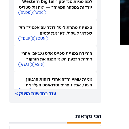
למה מניות סנדיסק ו-Western Digital
יורדות במסחר המאוחר — ומה וול סטריט
צופה בהמשך
WDC
SNDK
3 מניות מתחת ל-10 דולר עם אפסייד חזק
שכדאי לשקול, לפי אנליסטים
TDUP
SOUN
הירידה במניית ספייס אקס (SPCX) אחרי
דוחות הרבעון השני מפנה את הזרקור
ASTS
לקרנות סל חלל עם חשיפה גבוהה
GSAT
מניית AMD ירדה אחרי דוחות הרבעון
השני, אבל ג'פריס וטרואיסט העלו את
מחירי היעד. הנה הסיבה
AMD
עוד בחדשות השוק >
אטסי מקצצת 12% מכוח האדם שלה, אבל
AI וקיצוץ עלויות אינם הסיבה
הכי נקראות
AMZN
WMT