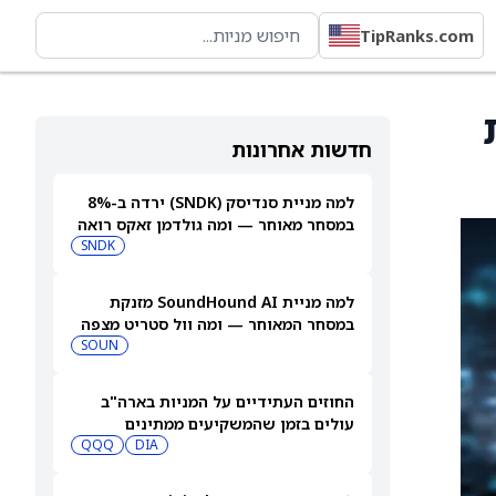
TipRanks.com
חדשות אחרונות
למה מניית סנדיסק (SNDK) ירדה ב-8%
במסחר מאוחר — ומה גולדמן זאקס רואה
בהמשך
SNDK
למה מניית SoundHound AI מזנקת
במסחר המאוחר — ומה וול סטריט מצפה
שיקרה בהמשך
SOUN
החוזים העתידיים על המניות בארה"ב
עולים בזמן שהמשקיעים ממתינים
לדוחות נוספים
DIA
QQQ