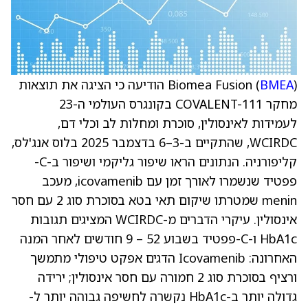
BMEA
Biomea Fusion (
) הודיעה כי הציגה את תוצאות
מחקר COVALENT-111 בקונגרס העולמי ה-23
לעמידות לאינסולין, סוכרת ומחלות לב וכלי דם,
WCIRDC, שהתקיים ב-3–6 בדצמבר 2025 בלוס אנג'לס,
קליפורניה. הנתונים הראו שיפור גליקמי ושיפור ב-C-
פפטיד שנשמרו לאורך זמן עם icovamenib, מעכב
menin שמטרתו שיקום תאי בטא בסוכרת סוג 2 עם חסר
אינסולין. עיקרי הדברים מ-WCIRDC המציגים תגובות
HbA1c ו-C-פפטיד בשבוע 52 – 9 חודשים לאחר המנה
האחרונה: Icovamenib הדגים אפקט טיפולי מתמשך
ורציף בסוכרת סוג 2 חמורה עם חסר אינסולין; ירידה
גדולה יותר ב-HbA1c נקשרה לחשיפה גבוהה יותר ל-