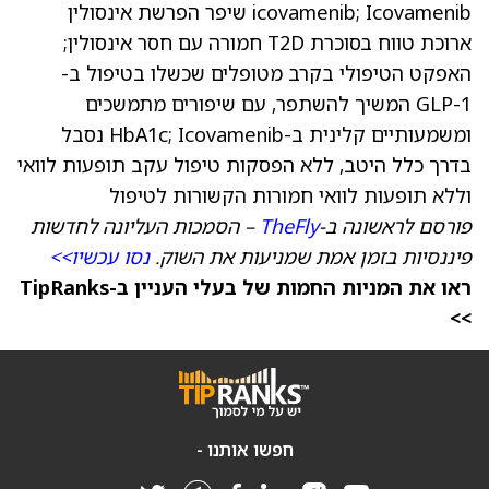
icovamenib; Icovamenib שיפר הפרשת אינסולין
ארוכת טווח בסוכרת T2D חמורה עם חסר אינסולין;
האפקט הטיפולי בקרב מטופלים שכשלו בטיפול ב-
GLP-1 המשיך להשתפר, עם שיפורים מתמשכים
ומשמעותיים קלינית ב-HbA1c; Icovamenib נסבל
בדרך כלל היטב, ללא הפסקות טיפול עקב תופעות לוואי
וללא תופעות לוואי חמורות הקשורות לטיפול
פורסם לראשונה ב-
TheFly
– הסמכות העליונה לחדשות
פיננסיות בזמן אמת שמניעות את השוק.
נסו עכשיו>>
ראו את המניות החמות של בעלי העניין ב-TipRanks
>>
חפשו אותנו -