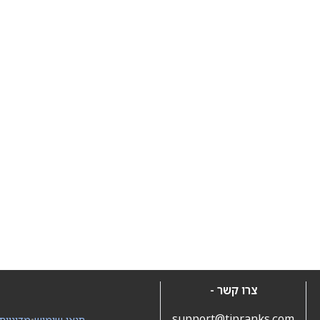
צרו קשר -
support@tipranks.com
תנאי שימוש
•
מדיניות