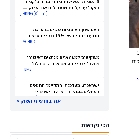
3 המניות הפעילות ביותר בדירוג 'קנייה
חזקה' עם עליות שמובילות את השוק —
6 באוגוסט 2026
LLY
BKNG
האם שוק האופציות מגזים בהערכת
תנועת רווחים של 15% במניית ארצ'ר
אבייישן (ארצ'ר אביאיישן)?
ACHR
משקיעים קמעונאיים מגישים "אישורי
ים
מחלה" למניית הימס אנד הרס הלת'
לקראת דוחות הרבעון השני
HIMS
ישראכרט מעדכנת: התקיימו התנאים
המתלים במועדון רמי לוי-ישראייר
IL:ISCD
עוד בחדשות השוק >
מניית מודרנה יורדת למרות אישור ה-
FDA לחיסון השפעת החדש mFlusiva
הכי נקראות
MRNA