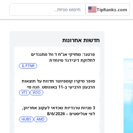
TipRanks.com
חדשות אחרונות
פרטנר: מחזיקי אג”ח ז’ וח’ מתנגדים
לחלוקת דיבידנד מיוחדת
IL:PTNR
סופר מיקרו קומפיוטר תדווח על תוצאות
הרבעון הרביעי ב-11 באוגוסט. הנה מי
מחזיק במניית SMCI
VOO
VTI
3 מניות טרנדיות שכדאי לעקוב אחריהן,
לפי אנליסטים – 8/6/2026
HUBS
AMD