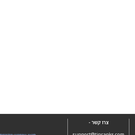
צרו קשר -
support@tipranks.com
תנאי שימוש
•
מדיניות