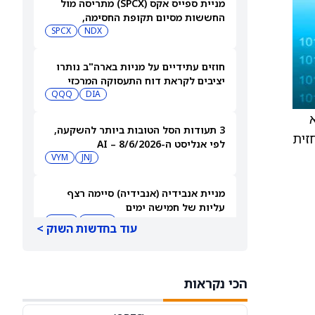
מניית ספייס אקס (SPCX) מתריסה מול
החששות מסיום תקופת החסימה,
ומטפסת לאחר שחרור 911 מיליון מניות
NDX
SPCX
חוזים עתידיים על מניות בארה"ב נותרו
יציבים לקראת דוח התעסוקה המרכזי
QQQ
DIA
וא
3 תעודות הסל הטובות ביותר להשקעה,
זית
לפי אנליסט ה-AI – 8/6/2026
VYM
JNJ
מניית אנבידיה (אנבידיה) סיימה רצף
עליות של חמישה ימים
MSFT
AMZN
עוד בחדשות השוק >
ספייס אקס תבנה תחנות כוח משלה עבור
מפעל שבבים בשווי 16.8 מיליארד דולר
הכי נקראות
SPCX
INTC