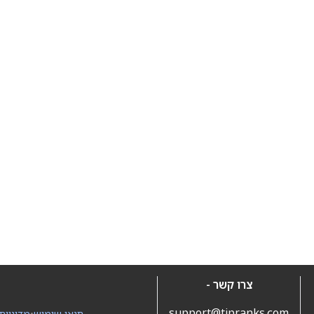
צרו קשר -
support@tipranks.com
תנאי שימוש
•
מדיניות