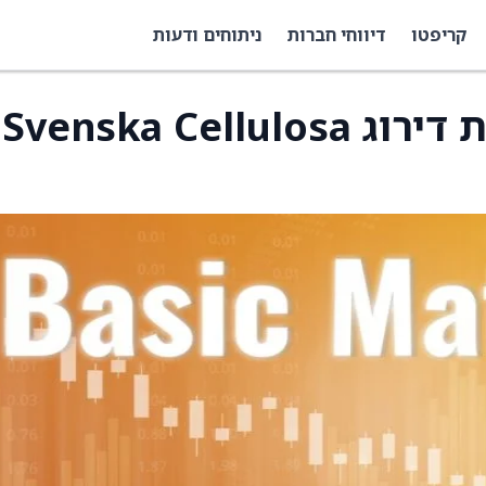
קריפטו
דיווחי חברות
ניתוחים ודעות
ב-JPMorgan הורידו את דירוג Svenska Cellulosa