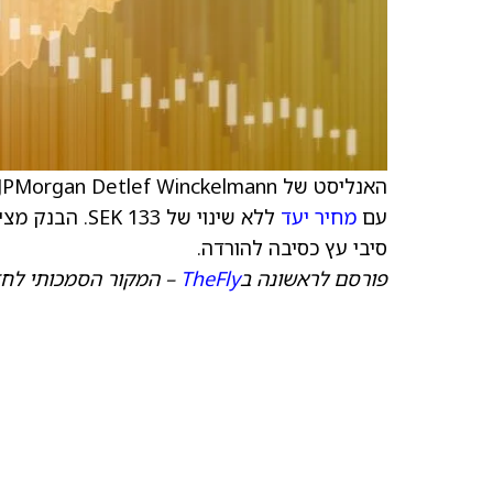
האנליסט של JPMorgan Detlef Winckelmann הוריד את דירוג Svenska Cellulosa (
עם
מחיר יעד
ללא שינוי של 
סיבי עץ כסיבה להורדה.
פורסם לראשונה ב
TheFly
– המקור הסמכותי לחד