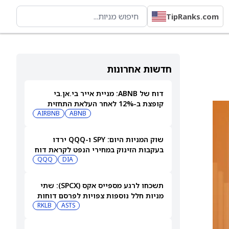
TipRanks.com
חדשות אחרונות
דוח של ABNB: מניית אייר בי.אן.בי
קופצת ב-12% לאחר העלאת התחזית
AIRBNB
ABNB
שוק המניות היום: SPY ו-QQQ ירדו
בעקבות הזינוק במחירי הנפט לקראת דוח
התעסוקה המרכזי
DIA
QQQ
תשכחו לרגע מספייס אקס (SPCX): שתי
מניות חלל נוספות צפויות לפרסם דוחות
ב-10 באוגוסט
ASTS
RKLB