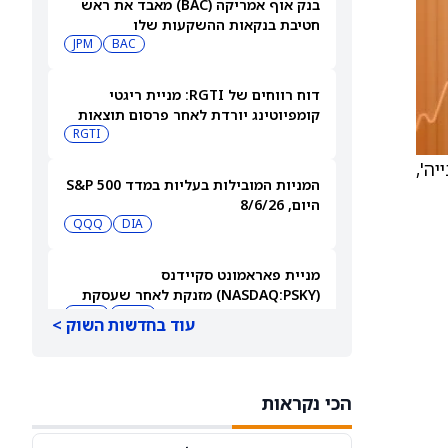
בנק אוף אמריקה (BAC) מאבד את ראש
חטיבת בנקאות ההשקעות שלו
JPM
BAC
דוח רווחים של RGTI: מניית ריגטי
קומפיוטינג יורדת לאחר פרסום תוצאות
הרבעון השני
RGTI
יה',
המניות המובילות בעליות במדד S&P 500
היום, 8/6/26
QQQ
DIA
מניית פאראמונט סקיידנס
(NASDAQ:PSKY) מזנקת לאחר שעסקת
המיזוג קיבלה אישור בבריטניה
WBD
PSKY
עוד בחדשות השוק >
משקיעים קמעונאיים מצמצמים חשיפה
למניית קורוויב (CRWV) לקראת דוחות
הכי נקראות
הרבעון השני
CRWV
IREN