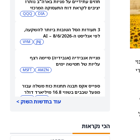
חוזים עתידיים על מניות בארה"ב נותרו
יציבים לקראת דוח התעסוקה המרכזי
QQQ
DIA
3 תעודות הסל הטובות ביותר להשקעה,
לפי אנליסט ה-AI – 8/6/2026
VYM
JNJ
מניית אנבידיה (אנבידיה) סיימה רצף
שינוי
עליות של חמישה ימים
כדי
MSFT
AMZN
ספייס אקס תבנה תחנות כוח משלה עבור
מפעל שבבים בשווי 16.8 מיליארד דולר
SPCX
INTC
עוד בחדשות השוק >
חדשות מיזוגים ורכישות: אדוונסד מיקרו
דיווייסז רוכשת את Taalas כדי לחזק את
הכי נקראות
מהלך ה-AI inference שלה
AMD