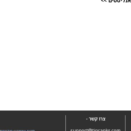
אנליסטים >>
צרו קשר -
support@tipranks.com
תנאי שימוש
•
מדיניות