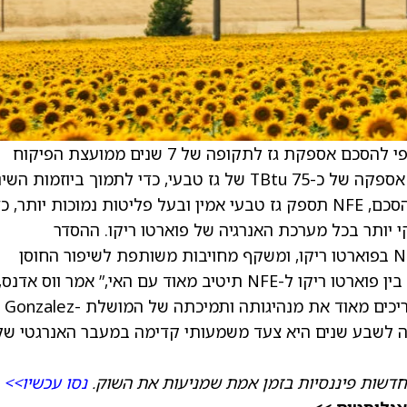
) קיבלה אישור סופי להסכם אספקת גז לתקופה של 7 שנים ממועצת הפיקוח
והניהול הפיננסי של פוארטו ריקו. החוזה מבטיח אספקה של כ-75 TBtu של גז טבעי, כדי לתמוך ביוזמות ה
האנרגטי המתמשכות של האי. בהתאם לתנאי ההסכם, NFE תספק גז טבעי אמין ובעל פליטות נמוכות יותר, 
 יותר בכל מערכת האנרגיה של פוארטו ריקו. ההסדר
ארוך-הטווח נשען על הנוכחות המבוססת של NFE בפוארטו ריקו, ומשקף מחויבות משותפת לשיפור החוסן
האנרגטי ברחבי האזור. “השותפות ארוכת-הטווח בין פוארטו ריקו ל-NFE תיטיב מאוד עם האי,” אמר ווס אדנס,
יו"ר ומנכ"ל New Fortress Energy. “אנחנו מעריכים מאוד את מנהיגותה ותמיכתה של המושלת Gonzalez-
מינה לשבע שנים היא צעד משמעותי קדימה במעבר האנרגטי של
חדשות פיננסיות בזמן אמת שמניעות את השוק.
נסו עכשיו>>