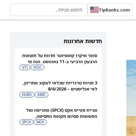
TipRanks.com
חדשות אחרונות
סופר מיקרו קומפיוטר תדווח על תוצאות
הרבעון הרביעי ב-11 באוגוסט. הנה מי
מחזיק במניית SMCI
VOO
VTI
3 מניות טרנדיות שכדאי לעקוב אחריהן,
לפי אנליסטים – 8/6/2026
HUBS
AMD
מניית ספייס אקס (SPCX) מתריסה מול
החששות מסיום תקופת החסימה,
ומטפסת לאחר שחרור 911 מיליון מניות
NDX
SPCX