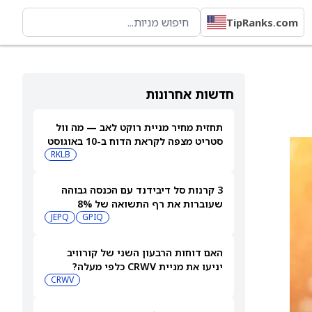
TipRanks.com
חדשות אחרונות
תחזית מחיר מניית רוקט לאב — מה וול
סטריט מצפה לקראת הדוח ב-10 באוגוסט
RKLB
3 קרנות סל דיבידנד עם הכנסה גבוהה
שעוברות את רף התשואה של 8%
JEPQ
GPIQ
האם דוחות הרבעון השני של קורוויב
יניעו את מניית CRWV כלפי מעלה?
CRWV