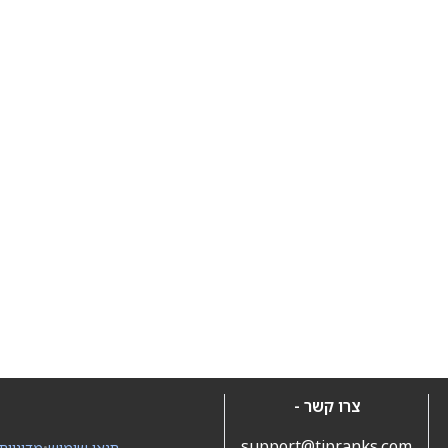
צרו קשר -
support@tipranks.com
תנאי שימוש
•
מדיניות