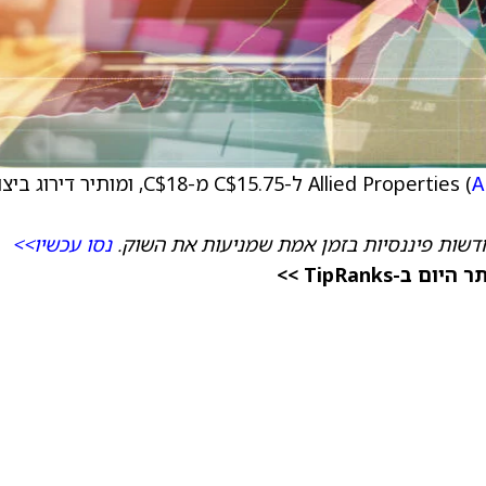
A
) ל-‏C$15.75 מ-‏C$18, ומותיר דירוג ב
דשות פיננסיות בזמן אמת שמניעות את השוק.
נסו עכשיו>>
TipRanks >>