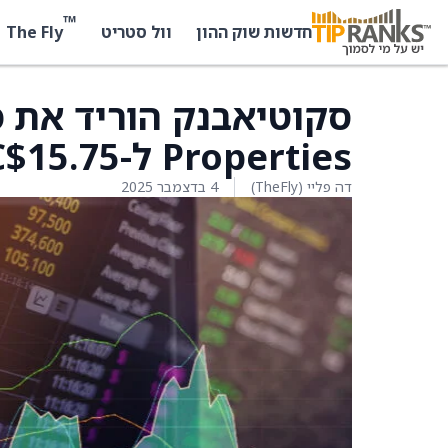
™
The Fly
חדשות שוק ההון
וול סטריט
Properties ל-‏C$15.75 מ-‏C$18
דה פליי (TheFly)
4 בדצמבר 2025