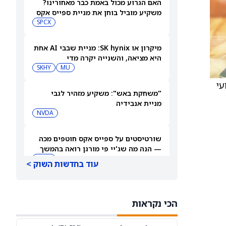
האם הגרוע מכול באמת כבר מאחורינו?
משקיע מוביל בוחן את מניית ספייס אקס
SPCX
מיקרון או SK hynix: מניית שבבי AI אחת
היא מציאה, והשנייה יקרה מדי
SKHY
MU
יצועי
"משחקת באש": משקיע מזהיר לגבי
מניית אנבידיה
NVDA
שורטיסטים על ספייס אקס חוטפים מכה
— הנה מה שג'יי פי מורגן רואה בהמשך
SPCX
עוד בחדשות השוק >
עסקת קורסור של ספייס אקס בשווי 60
מיליארד דולר עשויה להיסגר כבר בשבוע
הכי נקראות
הבא… אבל המותג Cursor עלול להיעלם
SPCX
PC:CURSO