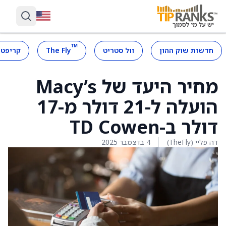
™
חדשות שוק ההון
וול סטריט
The Fly
קריפטו
מחיר היעד של Macy’s
הועלה ל-21 דולר מ-17
דולר ב-TD Cowen
דה פליי (TheFly)
4 בדצמבר 2025