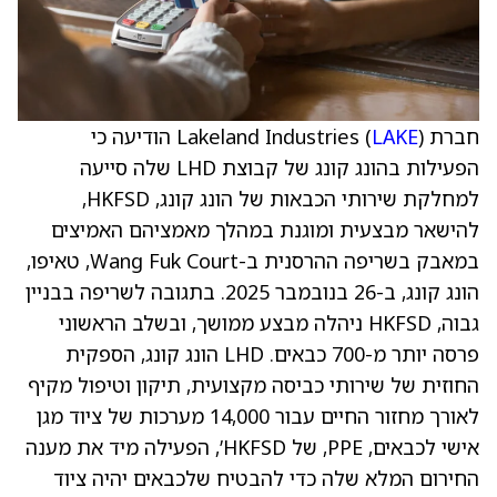
חברת Lakeland Industries (
LAKE
) הודיעה כי
הפעילות בהונג קונג של קבוצת LHD שלה סייעה
למחלקת שירותי הכבאות של הונג קונג, HKFSD,
להישאר מבצעית ומוגנת במהלך מאמציהם האמיצים
במאבק בשריפה ההרסנית ב-Wang Fuk Court, טאיפו,
הונג קונג, ב-26 בנובמבר 2025. בתגובה לשריפה בבניין
גבוה, HKFSD ניהלה מבצע ממושך, ובשלב הראשוני
פרסה יותר מ-700 כבאים. LHD הונג קונג, הספקית
החוזית של שירותי כביסה מקצועית, תיקון וטיפול מקיף
לאורך מחזור החיים עבור 14,000 מערכות של ציוד מגן
אישי לכבאים, PPE, של HKFSD’, הפעילה מיד את מענה
החירום המלא שלה כדי להבטיח שלכבאים יהיה ציוד