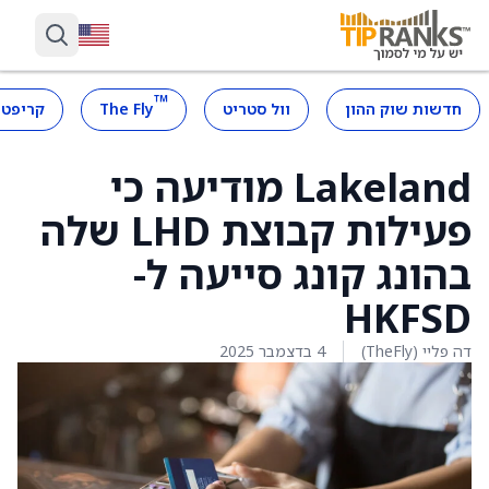
™
חדשות שוק ההון
וול סטריט
The Fly
קריפטו
Lakeland מודיעה כי
פעילות קבוצת LHD שלה
בהונג קונג סייעה ל-
HKFSD
דה פליי (TheFly)
4 בדצמבר 2025