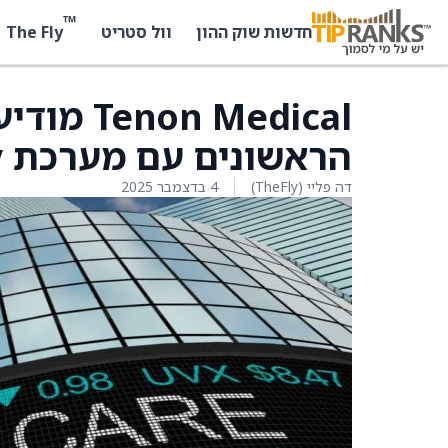
™
The Fly
חדשות שוק ההון
וול סטריט
 Medical
הראשונים עם מערכת SImmetry+
דה פליי (TheFly)
4 בדצמבר 2025