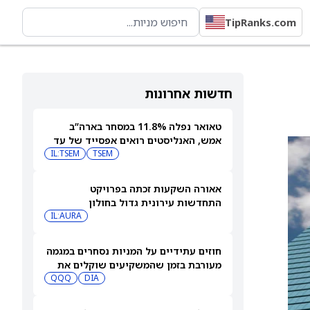
TipRanks.com
חדשות אחרונות
טאואר נפלה 11.8% במסחר בארה”ב
אמש, האנליסטים רואים אפסייד של עד
IL:TSEM
TSEM
63%
אאורה השקעות זכתה בפרויקט
התחדשות עירונית גדול בחולון
IL:AURA
חוזים עתידיים על המניות נסחרים במגמה
מעורבת בזמן שהמשקיעים שוקלים את
DIA
שיא הסגירה של הדאו ואת השיחות בין
QQQ
ארה"ב לאיראן