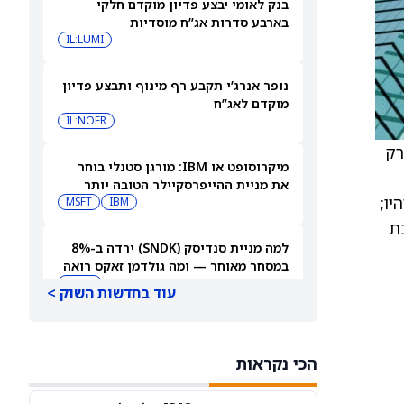
בנק לאומי יבצע פדיון מוקדם חלקי
בארבע סדרות אג”ח מוסדיות
IL:LUMI
נופר אנרג’י תקבע רף מינוף ותבצע פדיון
מוקדם לאג”ח
IL:NOFR
רק
מיקרוסופט או IBM: מורגן סטנלי בוחר
את מניית ההייפרסקיילר הטובה יותר
, אוהיו;
לקנייה עכשיו
IBM
MSFT
כת
למה מניית סנדיסק (SNDK) ירדה ב-8%
במסחר מאוחר — ומה גולדמן זאקס רואה
בהמשך
SNDK
עוד בחדשות השוק >
למה מניית SoundHound AI מזנקת
במסחר המאוחר — ומה וול סטריט מצפה
הכי נקראות
שיקרה בהמשך
SOUN