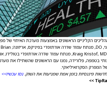
הליכים הקליניים הראשונים באמצעות מערכת האיחוי של מפ
ה-SI SImmetry+ החדשה של החברה. עלי אראגי, DO, מנתח עמוד שדרה אורתופדי בפיניקס, אריזונה; Brian
Fiani, DO, נוירוכירורג מוסמך בטמפה, פלורידה; Kraig Kristof, MD, מנתח עמוד שדרה אורתופדי בטולידו
ול בכאב התערבותי בטמפה, פלורידה, נמנו עם הראשונים שהשתילו את מער
דשות פיננסיות בזמן אמת שמניעות את השוק.
נסו עכשיו>>