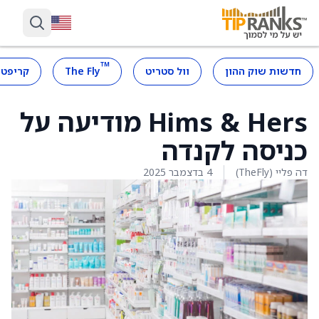
™
חדשות שוק ההון
וול סטריט
The Fly
קריפטו
Hims & Hers מודיעה על
כניסה לקנדה
דה פליי (TheFly)
4 בדצמבר 2025