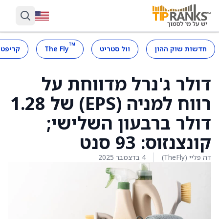
™
חדשות שוק ההון
וול סטריט
The Fly
קריפטו
דולר ג'נרל מדווחת על
רווח למניה (EPS) של 1.28
דולר ברבעון השלישי;
קונצנזוס: 93 סנט
דה פליי (TheFly)
4 בדצמבר 2025